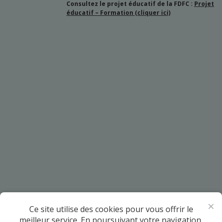
Consultez le projet éducatif de la FDFC :
Projet
éducatif – Formation (cliquer ici)
×
Ce site utilise des cookies pour vous offrir le
meilleur service. En poursuivant votre navigation,